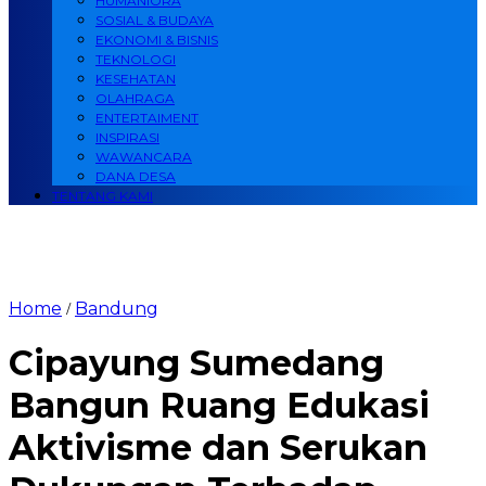
HUMANIORA
SOSIAL & BUDAYA
EKONOMI & BISNIS
TEKNOLOGI
KESEHATAN
OLAHRAGA
ENTERTAIMENT
INSPIRASI
WAWANCARA
DANA DESA
TENTANG KAMI
Home
Bandung
/
Cipayung Sumedang
Bangun Ruang Edukasi
Aktivisme dan Serukan