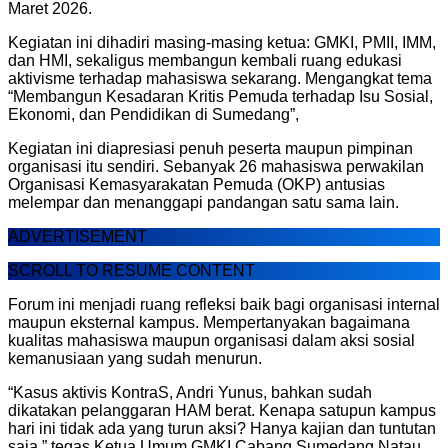
Maret 2026.
Kegiatan ini dihadiri masing-masing ketua: GMKI, PMII, IMM,
dan HMI, sekaligus membangun kembali ruang edukasi
aktivisme terhadap mahasiswa sekarang. Mengangkat tema
“Membangun Kesadaran Kritis Pemuda terhadap Isu Sosial,
Ekonomi, dan Pendidikan di Sumedang”,
Kegiatan ini diapresiasi penuh peserta maupun pimpinan
organisasi itu sendiri. Sebanyak 26 mahasiswa perwakilan
Organisasi Kemasyarakatan Pemuda (OKP) antusias
melempar dan menanggapi pandangan satu sama lain.
ADVERTISEMENT
SCROLL TO RESUME CONTENT
Forum ini menjadi ruang refleksi baik bagi organisasi internal
maupun eksternal kampus. Mempertanyakan bagaimana
kualitas mahasiswa maupun organisasi dalam aksi sosial
kemanusiaan yang sudah menurun.
“Kasus aktivis KontraS, Andri Yunus, bahkan sudah
dikatakan pelanggaran HAM berat. Kenapa satupun kampus
hari ini tidak ada yang turun aksi? Hanya kajian dan tuntutan
saja,” tegas Ketua Umum GMKI Cabang Sumedang Natau