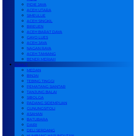
PIDIE JAYA
ACEH UTARA
SIMEULUE
ACEH SINGKIL
BIREUEN
ACEH BARAT DAYA
GAYO LUES
ACEH JAYA
NAGAN RAYA
ACEH TAMIANG
BENER MERIAH
SUMUT
MEDAN
BINJAI
TEBING TINGGI
PEMATANG SIANTAR
TANJUNG BALAI
SIBOLGA
PADANG SIDEMPUAN
GUNUNGSITOLI
ASAHAN
BATUBARA
DAIRI
DELI SERDANG
HUMBANG HASUNDUTAN