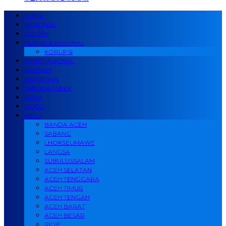
HOME
NASIONAL
POLITIK
HUKUM & KRIMINAL
KORUPSI
INTERNASIONAL
DAERAH
PERISTIWA
JABODETABEK
OPINI
VIDEO
ACEH
BANDA ACEH
SABANG
LHOKSEUMAWE
LANGSA
SUBULUSSALAM
ACEH SELATAN
ACEH TENGGARA
ACEH TIMUR
ACEH TENGAH
ACEH BARAT
ACEH BESAR
PIDIE