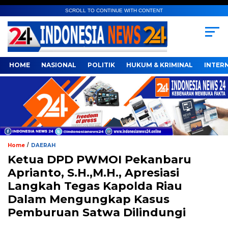
SCROLL TO CONTINUE WITH CONTENT
HOME
NASIONAL
POLITIK
HUKUM & KRIMINAL
INTER
/
Home
DAERAH
Ketua DPD PWMOI Pekanbaru
Aprianto, S.H.,M.H., Apresiasi
Langkah Tegas Kapolda Riau
Dalam Mengungkap Kasus
Pemburuan Satwa Dilindungi