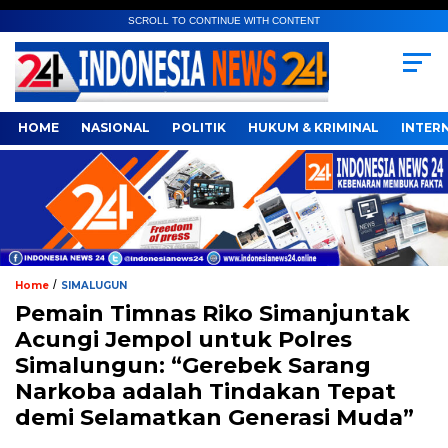
SCROLL TO CONTINUE WITH CONTENT
HOME
NASIONAL
POLITIK
HUKUM & KRIMINAL
INTER
/
Home
SIMALUGUN
Pemain Timnas Riko Simanjuntak
Acungi Jempol untuk Polres
Simalungun: “Gerebek Sarang
Narkoba adalah Tindakan Tepat
demi Selamatkan Generasi Muda”