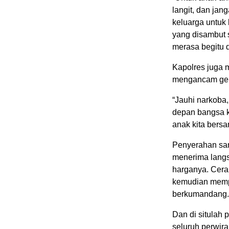
langit, dan jan
keluarga untuk
yang disambut 
merasa begitu d
Kapolres juga 
mengancam gen
“Jauhi narkob
depan bangsa ki
anak kita bers
Penyerahan sant
menerima langs
harganya. Ceram
kemudian mempe
berkumandang.
Dan di situlah 
seluruh perwira