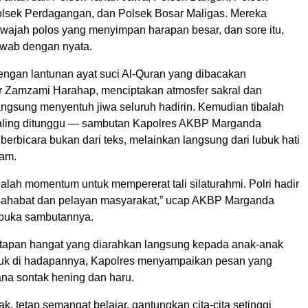
lsek Perdagangan, dan Polsek Bosar Maligas. Mereka
wajah polos yang menyimpan harapan besar, dan sore itu,
jawab dengan nyata.
engan lantunan ayat suci Al-Quran yang dibacakan
Zamzami Harahap, menciptakan atmosfer sakral dan
angsung menyentuh jiwa seluruh hadirin. Kemudian tibalah
ling ditunggu — sambutan Kapolres AKBP Marganda
berbicara bukan dari teks, melainkan langsung dari lubuk hati
lam.
dalah momentum untuk mempererat tali silaturahmi. Polri hadir
sahabat dan pelayan masyarakat,” ucap AKBP Marganda
buka sambutannya.
atapan hangat yang diarahkan langsung kepada anak-anak
uk di hadapannya, Kapolres menyampaikan pesan yang
a sontak hening dan haru.
k, tetap semangat belajar, gantungkan cita-cita setinggi