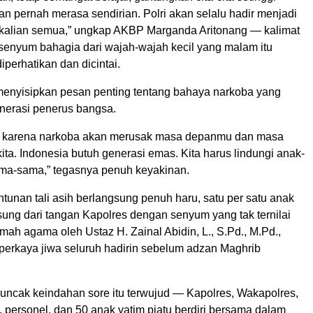
gan pernah merasa sendirian. Polri akan selalu hadir menjadi
 kalian semua,” ungkap AKBP Marganda Aritonang — kalimat
senyum bahagia dari wajah-wajah kecil yang malam itu
iperhatikan dan dicintai.
menyisipkan pesan penting tentang bahaya narkoba yang
erasi penerus bangsa.
a, karena narkoba akan merusak masa depanmu dan masa
ta. Indonesia butuh generasi emas. Kita harus lindungi anak-
ama-sama,” tegasnya penuh keyakinan.
unan tali asih berlangsung penuh haru, satu per satu anak
ung dari tangan Kapolres dengan senyum yang tak ternilai
ah agama oleh Ustaz H. Zainal Abidin, L., S.Pd., M.Pd.,
rkaya jiwa seluruh hadirin sebelum adzan Maghrib
puncak keindahan sore itu terwujud — Kapolres, Wakapolres,
, personel, dan 50 anak yatim piatu berdiri bersama dalam