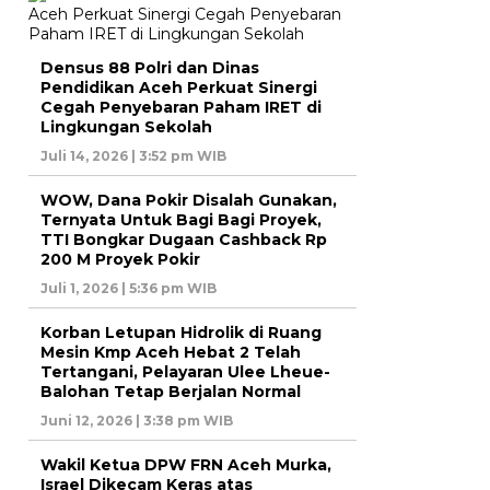
Densus 88 Polri dan Dinas
Pendidikan Aceh Perkuat Sinergi
Cegah Penyebaran Paham IRET di
Lingkungan Sekolah
Juli 14, 2026 | 3:52 pm WIB
WOW, Dana Pokir Disalah Gunakan,
Ternyata Untuk Bagi Bagi Proyek,
TTI Bongkar Dugaan Cashback Rp
200 M Proyek Pokir
Juli 1, 2026 | 5:36 pm WIB
Korban Letupan Hidrolik di Ruang
Mesin Kmp Aceh Hebat 2 Telah
Tertangani, Pelayaran Ulee Lheue-
Balohan Tetap Berjalan Normal
Juni 12, 2026 | 3:38 pm WIB
Wakil Ketua DPW FRN Aceh Murka,
Israel Dikecam Keras atas