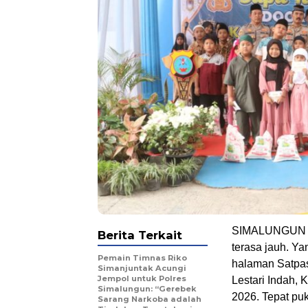
SIMALUNGUN – T
Berita Terkait
terasa jauh. Ya
Pemain Timnas Riko
halaman Satpas
Simanjuntak Acungi
Jempol untuk Polres
Lestari Indah,
Simalungun: “Gerebek
2026. Tepat pu
Sarang Narkoba adalah