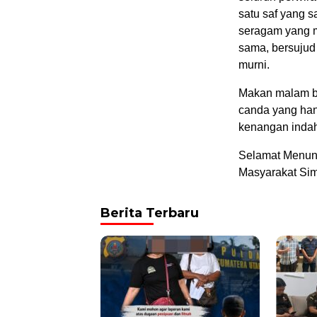
satu saf yang 
seragam yang 
sama, bersujud
murni.
Makan malam be
canda yang ha
kenangan indah 
Selamat Menun
Masyarakat Si
Berita Terbaru