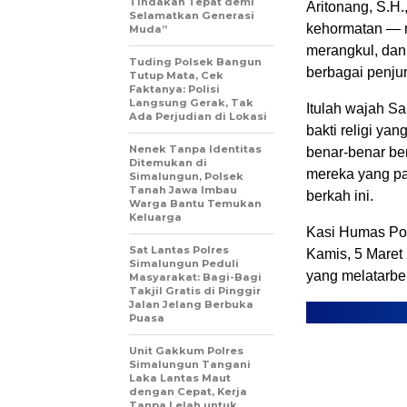
Tindakan Tepat demi
Aritonang, S.H.
Selamatkan Generasi
kehormatan — 
Muda”
merangkul, dan 
Tuding Polsek Bangun
berbagai penju
Tutup Mata, Cek
Faktanya: Polisi
Langsung Gerak, Tak
Itulah wajah S
Ada Perjudian di Lokasi
bakti religi ya
Nenek Tanpa Identitas
benar-benar ber
Ditemukan di
mereka yang pa
Simalungun, Polsek
Tanah Jawa Imbau
berkah ini.
Warga Bantu Temukan
Keluarga
Kasi Humas Pol
Sat Lantas Polres
Kamis, 5 Maret
Simalungun Peduli
yang melatarbel
Masyarakat: Bagi-Bagi
Takjil Gratis di Pinggir
Jalan Jelang Berbuka
Puasa
Unit Gakkum Polres
Simalungun Tangani
Laka Lantas Maut
dengan Cepat, Kerja
Tanpa Lelah untuk