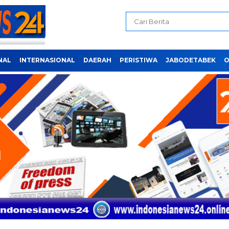
NAL
INTERNASIONAL
DAERAH
PERISTIWA
JABODETABEK
O