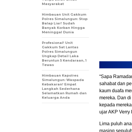
Masyarakat
Himbauan Unit Gakkum
Polres Simalungun: Stop
Balap Liar! Sudah
Banyak Korban Hingga
Meninggal Dunia
Profesional! Unit
Gakkum Sat Lantas
Polres Simalungun
Ungkap Detail Laka
Beruntun 5 Kendaraan, 1
Tewas
Himbauan Kapolres
“Sapa Ramadan 
Simalungun: Waspada
sahabat dan pe
Kebakaran! Empat
Langkah Sederhana
kaum duafa mer
Selamatkan Rumah dan
mereka. Dan di
Keluarga Anda
kepada mereka 
ujar AKP Verry
Lima puluh anak
masing sepuluh