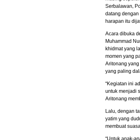
Serbalawan, Po
datang dengan 
harapan itu di
Acara dibuka d
Muhammad Nur 
khidmat yang l
momen yang pa
Aritonang yang 
yang paling da
“Kegiatan ini a
untuk menjadi 
Aritonang mem
Lalu, dengan t
yatim yang dud
membuat suasan
“Untuk anak-ana