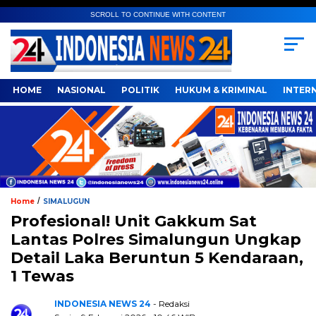
SCROLL TO CONTINUE WITH CONTENT
HOME
NASIONAL
POLITIK
HUKUM & KRIMINAL
INTER
/
Home
SIMALUGUN
Profesional! Unit Gakkum Sat
Lantas Polres Simalungun Ungkap
Detail Laka Beruntun 5 Kendaraan,
1 Tewas
INDONESIA NEWS 24
- Redaksi