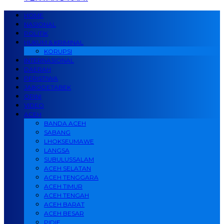
HOME
NASIONAL
POLITIK
HUKUM & KRIMINAL
KORUPSI
INTERNASIONAL
DAERAH
PERISTIWA
JABODETABEK
OPINI
VIDEO
ACEH
BANDA ACEH
SABANG
LHOKSEUMAWE
LANGSA
SUBULUSSALAM
ACEH SELATAN
ACEH TENGGARA
ACEH TIMUR
ACEH TENGAH
ACEH BARAT
ACEH BESAR
PIDIE