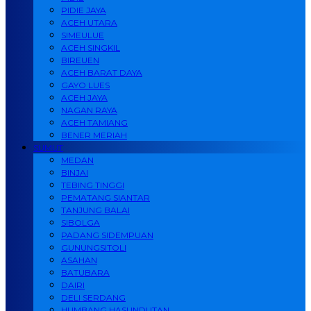
PIDIE JAYA
ACEH UTARA
SIMEULUE
ACEH SINGKIL
BIREUEN
ACEH BARAT DAYA
GAYO LUES
ACEH JAYA
NAGAN RAYA
ACEH TAMIANG
BENER MERIAH
SUMUT
MEDAN
BINJAI
TEBING TINGGI
PEMATANG SIANTAR
TANJUNG BALAI
SIBOLGA
PADANG SIDEMPUAN
GUNUNGSITOLI
ASAHAN
BATUBARA
DAIRI
DELI SERDANG
HUMBANG HASUNDUTAN