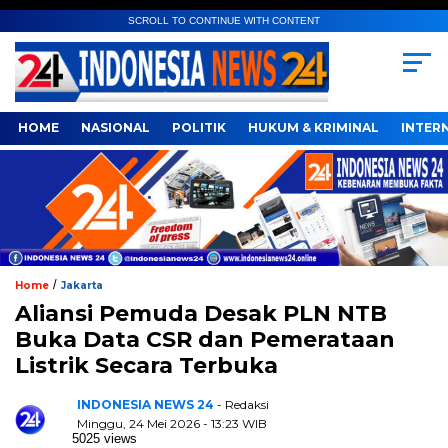
SCROLL TO CONTINUE WITH CONTENT
HOME
NASIONAL
POLITIK
HUKUM & KRIMINAL
INTER
/
Home
Jakarta
Aliansi Pemuda Desak PLN NTB
Buka Data CSR dan Pemerataan
Listrik Secara Terbuka
INDONESIA NEWS 24
- Redaksi
Minggu, 24 Mei 2026 - 13:23 WIB
5025 views