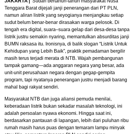
JAKARTA |
Sudah bertahun-tahun masyarakat Nusa
Tenggara Barat dijejali janji penerangan dari PT PLN,
namun aliran listrik yang seyogianya menjangkau setiap
sudut belum benar-benar dirasakan warga pelosok. Di
tengah era digital, suara–suara gelap dari desa-desa tanpa
listrik justru semakin nyaring, memantulkan absurditas janji
BUMN raksasa itu. Ironisnya, di balik slogan “Listrik Untuk
Kehidupan yang Lebih Baik”, praktik pemadaman bergilir
masih terus terjadi merata di NTB. Wajah pembangunan
tampak gamang—ada anggaran negara yang besar, ada
unit-unit perusahaan negara dengan gegap-gempita
program, tapi nyatanya penerangan justru menjadi barang
mahal bagi rakyat sendiri.
Masyarakat NTB dan juga aliansi pemuda menilai,
keberadaan listrik bukan sekadar masalah teknologi, ini
adalah persoalan nyawa ekonomi. Hingga saat ini,
berdasarkan pantauan di lapangan, lebih dari puluhan ribu
rumah masih harus puas dengan temaram lampu minyak