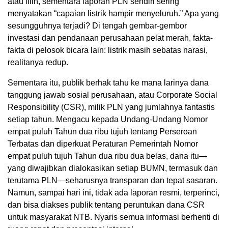
atau lilin, sementara laporan PLN sendiri sering
menyatakan “capaian listrik hampir menyeluruh.” Apa yang
sesungguhnya terjadi? Di tengah gembar-gembor
investasi dan pendanaan perusahaan pelat merah, fakta-
fakta di pelosok bicara lain: listrik masih sebatas narasi,
realitanya redup.
Sementara itu, publik berhak tahu ke mana larinya dana
tanggung jawab sosial perusahaan, atau Corporate Social
Responsibility (CSR), milik PLN yang jumlahnya fantastis
setiap tahun. Mengacu kepada Undang-Undang Nomor
empat puluh Tahun dua ribu tujuh tentang Perseroan
Terbatas dan diperkuat Peraturan Pemerintah Nomor
empat puluh tujuh Tahun dua ribu dua belas, dana itu—
yang diwajibkan dialokasikan setiap BUMN, termasuk dan
terutama PLN—seharusnya transparan dan tepat sasaran.
Namun, sampai hari ini, tidak ada laporan resmi, terperinci,
dan bisa diakses publik tentang peruntukan dana CSR
untuk masyarakat NTB. Nyaris semua informasi berhenti di