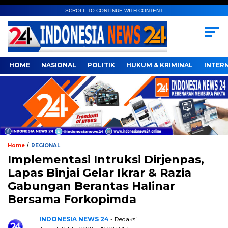
SCROLL TO CONTINUE WITH CONTENT
HOME
NASIONAL
POLITIK
HUKUM & KRIMINAL
INTER
/
Home
REGIONAL
Implementasi Intruksi Dirjenpas,
Lapas Binjai Gelar Ikrar & Razia
Gabungan Berantas Halinar
Bersama Forkopimda
INDONESIA NEWS 24
- Redaksi