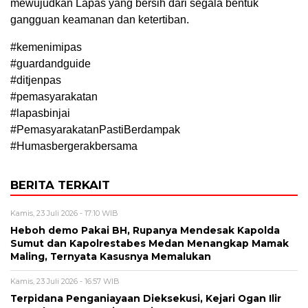
mewujudkan Lapas yang bersih dari segala bentuk
gangguan keamanan dan ketertiban.
#kemenimipas
#guardandguide
#ditjenpas
#pemasyarakatan
#lapasbinjai
#PemasyarakatanPastiBerdampak
#Humasbergerakbersama
BERITA TERKAIT
Kamis, 23 Juli 2026 - 17:10 WIB
Heboh demo Pakai BH, Rupanya Mendesak Kapolda
Sumut dan Kapolrestabes Medan Menangkap Mamak
Maling, Ternyata Kasusnya Memalukan
Kamis, 23 Juli 2026 - 16:57 WIB
Terpidana Penganiayaan Dieksekusi, Kejari Ogan Ilir