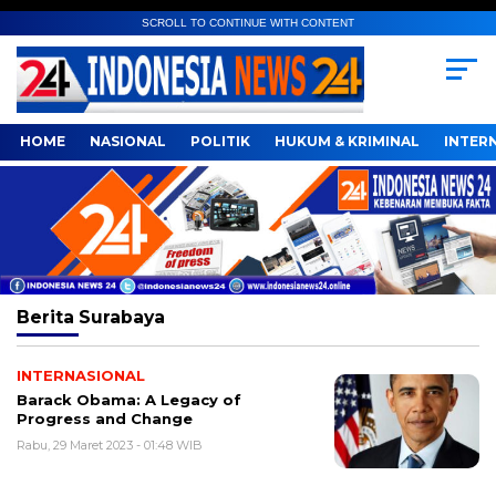
SCROLL TO CONTINUE WITH CONTENT
HOME
NASIONAL
POLITIK
HUKUM & KRIMINAL
INTER
Berita
Surabaya
INTERNASIONAL
Barack Obama: A Legacy of
Progress and Change
Rabu, 29 Maret 2023 - 01:48 WIB