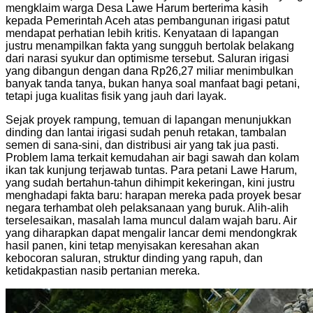
mengklaim warga Desa Lawe Harum berterima kasih
kepada Pemerintah Aceh atas pembangunan irigasi patut
mendapat perhatian lebih kritis. Kenyataan di lapangan
justru menampilkan fakta yang sungguh bertolak belakang
dari narasi syukur dan optimisme tersebut. Saluran irigasi
yang dibangun dengan dana Rp26,27 miliar menimbulkan
banyak tanda tanya, bukan hanya soal manfaat bagi petani,
tetapi juga kualitas fisik yang jauh dari layak.
Sejak proyek rampung, temuan di lapangan menunjukkan
dinding dan lantai irigasi sudah penuh retakan, tambalan
semen di sana-sini, dan distribusi air yang tak jua pasti.
Problem lama terkait kemudahan air bagi sawah dan kolam
ikan tak kunjung terjawab tuntas. Para petani Lawe Harum,
yang sudah bertahun-tahun dihimpit kekeringan, kini justru
menghadapi fakta baru: harapan mereka pada proyek besar
negara terhambat oleh pelaksanaan yang buruk. Alih-alih
terselesaikan, masalah lama muncul dalam wajah baru. Air
yang diharapkan dapat mengalir lancar demi mendongkrak
hasil panen, kini tetap menyisakan keresahan akan
kebocoran saluran, struktur dinding yang rapuh, dan
ketidakpastian nasib pertanian mereka.