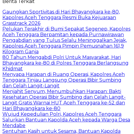
Berita Terkait
Gaungkan Sportivitas di Hari Bhayangkara ke-80,
Kapolres Aceh Tenggara Resmi Buka Kejuaraan
Grasstrack 2026
Pelukan Terakhir di Bumi Sepakat Segenep, Kapolres
Aceh Tenggara Berpamitan kepada Purnawirawan
Pengabdian yang Tulus Selalu Meninggalkan Jejak,
Kapolres Aceh Tenggara Pimpin Pemusnahan 161,9
Kilogram Ganja
80 Tahun Mengabdi Polri Untuk Masyarakat, Hari
Bhayangkara ke-80 di Polres Tenggara Berlangsung
Khidmat
Menyapa Harapan di Ruang Operasi, Kapolres Aceh
Tenggara Tinjau Langsung Operasi Bibir Sumbing
dan Celah Langit-Langit
Menjahit Senyum, Menumbuhkan Harapan: Bakti
Kesehatan Operasi Bibir Sumbing dan Celah Langit-
Langit Gratis Warnai HUT Aceh Tenggara ke-52 dan
Hari Bhayangkara ke-80
Wujud Kepedulian Polri, Kapolres Aceh Tenggara
Salurkan Bantuan Kapolda Aceh kepada Warga Desa
Mendabe
Sentuhan Kasih untuk Sesama, Bantuan Kapolda