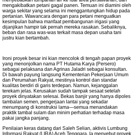
mengakibatkan petani gagal panen. Temuan ini diamini oleh
warga sekitar yang selama ini menggantungkan hidup pada
pertanian. Wawancara dengan para petani menguatkan
kesimpulan bahwa manfaat pembangunan irigasi yang
dijanjikan hampir tak pernah mereka rasakan. Sebaliknya,
beban dan rasa was-was terkait masa depan usaha tani
justru kian bertambah.
Ironi proyek besar ini kian mencolok di tengah papan proyek
yang menonjolkan nama PT Hutama Karya (Persero)
sebagai pelaksana dan Agrinas Jaladri sebagai konsultan.
Di bawah payung langsung Kementerian Pekerjaan Umum
dan Perumahan Rakyat, mestinya kontrol dan standar
kualitas berdiri di garis terdepan. Namun, kejanggalan
terekam jelas. Kerusakan sudah tampak sesaat setelah
proyek dinyatakan selesai. Bekas banjir yang hanya dipoles
tambalan semen, pengerjaan lantai yang sekadar
menumpang di konstruksi lama—semua menandakan
praktik tambal sulam dan minim perhatian terhadap masa
pakai jangka panjang.
Penilaian keras datang dari Saleh Selian, aktivis Lumbung
Informasi Rakyat (LIRA) Aceh Tenggara. Ia menyebut proyek