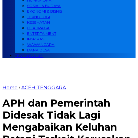
HUMANIORA
SOSIAL & BUDAYA
EKONOMI & BISNIS
TEKNOLOGI
KESEHATAN
OLAHRAGA
ENTERTAIMENT
INSPIRASI
WAWANCARA
DANA DESA
TENTANG KAMI
Home
ACEH TENGGARA
/
APH dan Pemerintah
Didesak Tidak Lagi
Mengabaikan Keluhan