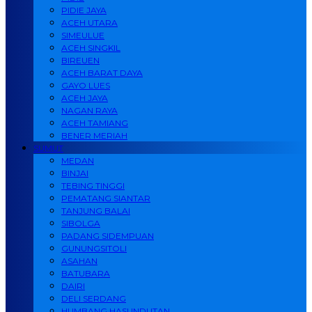
PIDIE JAYA
ACEH UTARA
SIMEULUE
ACEH SINGKIL
BIREUEN
ACEH BARAT DAYA
GAYO LUES
ACEH JAYA
NAGAN RAYA
ACEH TAMIANG
BENER MERIAH
SUMUT
MEDAN
BINJAI
TEBING TINGGI
PEMATANG SIANTAR
TANJUNG BALAI
SIBOLGA
PADANG SIDEMPUAN
GUNUNGSITOLI
ASAHAN
BATUBARA
DAIRI
DELI SERDANG
HUMBANG HASUNDUTAN