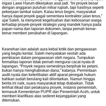
irigasi Lawe Harum dikerjakan asal jadi. “Ini proyek besar
dengan anggaran puluhan miliar rupiah, tapi hasilnya seperti
pekerjaan tambal sulam. Kalau terus begini, masyarakat
hanya dapat proyek gagal sementara kontraktor jalan terus,”
ujar Saleh. Ia menyoroti kegelisahan dan kebosanan warga
terhadap proyek-proyek strategis yang mandek hanya pada
papan nama dan laporan dokumen, tanpa pernah benar-
benar memberi perubahan di lapangan.
Keanehan lain adalah aura kebal kritik dan pengawasan
yang begitu kental. Saleh menyatakan seolah ada
pembiaran dalam pengawasan oleh negara. Tumpukan
formalitas laporan tidak pernah mengurai cacat nyata di
lapangan. “Proyek negara semestinya berpihak ke petani,
bukan hanya menghabiskan dana,” katanya. Permintaan
audit nyata dan keterlibatan aktif aparat penegak hukum
bahkan sudah berulang kali dilontarkan. Namun hingga
berita ini naik, suara masyarakat tetap diabaikan. Tidak
terlihat itikad dari pelaksana proyek, instansi pemerintah,
termasuk Kementerian PUPR dan Pemerintah Aceh, untuk
memberi klarifikasi atas sederet kejanggalan yang
ditemukan.