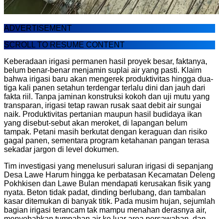
ADVERTISEMENT
SCROLL TO RESUME CONTENT
Keberadaan irigasi permanen hasil proyek besar, faktanya,
belum benar-benar menjamin suplai air yang pasti. Klaim
bahwa irigasi baru akan mengerek produktivitas hingga dua-
tiga kali panen setahun terdengar terlalu dini dan jauh dari
fakta riil. Tanpa jaminan konstruksi kokoh dan uji mutu yang
transparan, irigasi tetap rawan rusak saat debit air sungai
naik. Produktivitas pertanian maupun hasil budidaya ikan
yang disebut-sebut akan meroket, di lapangan belum
tampak. Petani masih berkutat dengan keraguan dan risiko
gagal panen, sementara program ketahanan pangan terasa
sekadar jargon di level dokumen.
Tim investigasi yang menelusuri saluran irigasi di sepanjang
Desa Lawe Harum hingga ke perbatasan Kecamatan Deleng
Pokhkisen dan Lawe Bulan mendapati kerusakan fisik yang
nyata. Beton tidak padat, dinding berlubang, dan tambalan
kasar ditemukan di banyak titik. Pada musim hujan, sejumlah
bagian irigasi terancam tak mampu menahan derasnya air,
menyebabkan tumpahan air ke luar area persawahan, dan