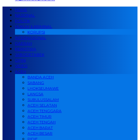
HOME
NASIONAL
POLITIK
HUKUM & KRIMINAL
KORUPSI
INTERNASIONAL
DAERAH
PERISTIWA
JABODETABEK
OPINI
VIDEO
ACEH
BANDA ACEH
SABANG
LHOKSEUMAWE
LANGSA
SUBULUSSALAM
ACEH SELATAN
ACEH TENGGARA
ACEH TIMUR
ACEH TENGAH
ACEH BARAT
ACEH BESAR
PIDIE