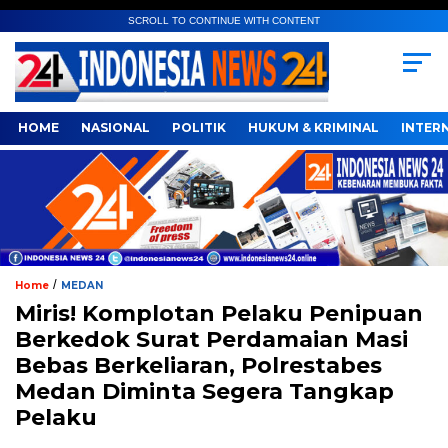
SCROLL TO CONTINUE WITH CONTENT
HOME
NASIONAL
POLITIK
HUKUM & KRIMINAL
INTER
/
Home
MEDAN
Miris! Komplotan Pelaku Penipuan
Berkedok Surat Perdamaian Masi
Bebas Berkeliaran, Polrestabes
Medan Diminta Segera Tangkap
Pelaku