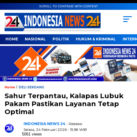
SCROLL TO CONTINUE WITH CONTENT
HOME
NASIONAL
POLITIK
HUKUM & KRIMINAL
INTER
/
Home
DELI SERDANG
Sahur Terpantau, Kalapas Lubuk
Pakam Pastikan Layanan Tetap
Optimal
INDONESIA NEWS 24
- Redaksi
Selasa, 24 Februari 2026 - 15:58 WIB
5061 views