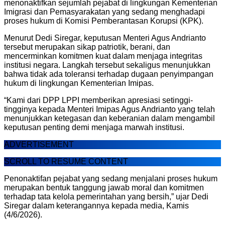
menonaktifkan sejumlah pejabat di lingkungan Kementerian
Imigrasi dan Pemasyarakatan yang sedang menghadapi
proses hukum di Komisi Pemberantasan Korupsi (KPK).
Menurut Dedi Siregar, keputusan Menteri Agus Andrianto
tersebut merupakan sikap patriotik, berani, dan
mencerminkan komitmen kuat dalam menjaga integritas
institusi negara. Langkah tersebut sekaligus menunjukkan
bahwa tidak ada toleransi terhadap dugaan penyimpangan
hukum di lingkungan Kementerian Imipas.
“Kami dari DPP LPPI memberikan apresiasi setinggi-
tingginya kepada Menteri Imipas Agus Andrianto yang telah
menunjukkan ketegasan dan keberanian dalam mengambil
keputusan penting demi menjaga marwah institusi.
ADVERTISEMENT
SCROLL TO RESUME CONTENT
Penonaktifan pejabat yang sedang menjalani proses hukum
merupakan bentuk tanggung jawab moral dan komitmen
terhadap tata kelola pemerintahan yang bersih,” ujar Dedi
Siregar dalam keterangannya kepada media, Kamis
(4/6/2026).