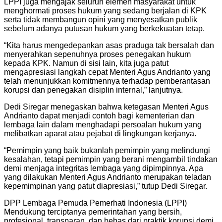
LPPI juga mengajak seluruh elemen masyarakat untuk
menghormati proses hukum yang sedang berjalan di KPK
serta tidak membangun opini yang menyesatkan publik
sebelum adanya putusan hukum yang berkekuatan tetap.
“Kita harus mengedepankan asas praduga tak bersalah dan
menyerahkan sepenuhnya proses penegakan hukum
kepada KPK. Namun di sisi lain, kita juga patut
mengapresiasi langkah cepat Menteri Agus Andrianto yang
telah menunjukkan komitmennya terhadap pemberantasan
korupsi dan penegakan disiplin internal,” lanjutnya.
Dedi Siregar menegaskan bahwa ketegasan Menteri Agus
Andrianto dapat menjadi contoh bagi kementerian dan
lembaga lain dalam menghadapi persoalan hukum yang
melibatkan aparat atau pejabat di lingkungan kerjanya.
“Pemimpin yang baik bukanlah pemimpin yang melindungi
kesalahan, tetapi pemimpin yang berani mengambil tindakan
demi menjaga integritas lembaga yang dipimpinnya. Apa
yang dilakukan Menteri Agus Andrianto merupakan teladan
kepemimpinan yang patut diapresiasi,” tutup Dedi Siregar.
DPP Lembaga Pemuda Pemerhati Indonesia (LPPI)
Mendukung terciptanya pemerintahan yang bersih,
profesional, transparan, dan bebas dari praktik korupsi demi