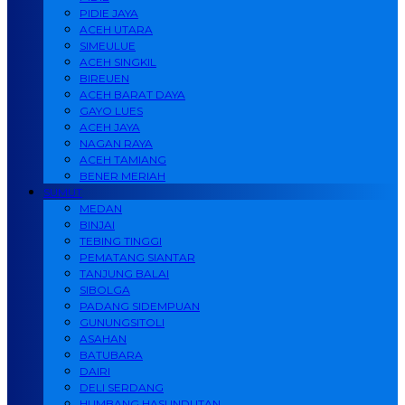
PIDIE JAYA
ACEH UTARA
SIMEULUE
ACEH SINGKIL
BIREUEN
ACEH BARAT DAYA
GAYO LUES
ACEH JAYA
NAGAN RAYA
ACEH TAMIANG
BENER MERIAH
SUMUT
MEDAN
BINJAI
TEBING TINGGI
PEMATANG SIANTAR
TANJUNG BALAI
SIBOLGA
PADANG SIDEMPUAN
GUNUNGSITOLI
ASAHAN
BATUBARA
DAIRI
DELI SERDANG
HUMBANG HASUNDUTAN