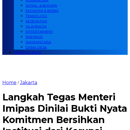
HUMANIORA
SOSIAL & BUDAYA
EKONOMI & BISNIS
TEKNOLOGI
KESEHATAN
OLAHRAGA
ENTERTAIMENT
INSPIRASI
WAWANCARA
DANA DESA
TENTANG KAMI
Home
Jakarta
/
Langkah Tegas Menteri
Imipas Dinilai Bukti Nyata
Komitmen Bersihkan