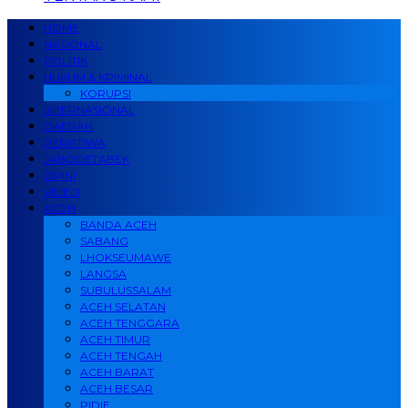
HOME
NASIONAL
POLITIK
HUKUM & KRIMINAL
KORUPSI
INTERNASIONAL
DAERAH
PERISTIWA
JABODETABEK
OPINI
VIDEO
ACEH
BANDA ACEH
SABANG
LHOKSEUMAWE
LANGSA
SUBULUSSALAM
ACEH SELATAN
ACEH TENGGARA
ACEH TIMUR
ACEH TENGAH
ACEH BARAT
ACEH BESAR
PIDIE