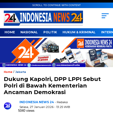
SCROLL TO CONTINUE WITH CONTENT
HOME
NASIONAL
POLITIK
HUKUM & KRIMINAL
INTER
/
Home
Jakarta
Dukung Kapolri, DPP LPPI Sebut
Polri di Bawah Kementerian
Ancaman Demokrasi
INDONESIA NEWS 24
- Redaksi
Selasa, 27 Januari 2026 - 13:25 WIB
5040 views